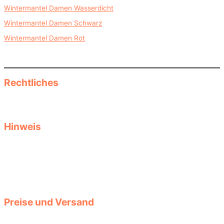
Wintermantel Damen Wasserdicht
Wintermantel Damen Schwarz
Wintermantel Damen Rot
Rechtliches
Datenschutz
Impressum
Hinweis
Diese Seite informiert als reine Informationsseite über Herbst- und
Wintermode, saisonale Kleidung und Accessoires und Produkte.
Keine Garantie für Aktualität, Passgenauigkeit oder Vollständigkeit
der Produktdaten. Größen- oder Stylingtipps ersetzen keine
Beratung durch Fachverkäufer. Auswahl und Tragekomfort liegen
bei Ihnen. Für verlinkte Seiten und deren Inhalte haften wir nicht.
Preise und Versand
Die Preise der Produkte werden automatisch aktualisiert. Prüfen