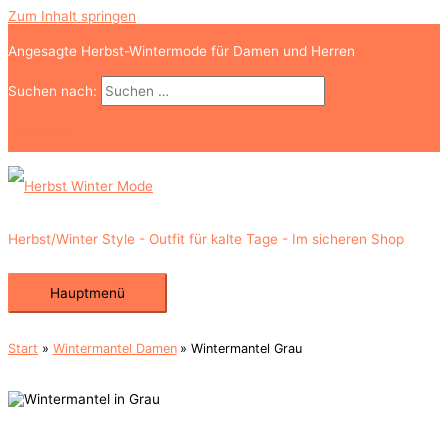
Zum Inhalt springen
Angesagte Herbst-Wintermode für Damen und Herren
Suchen nach:
Suchen
Herbst/Winter Style - Outfit für kalte Tage - Im sicheren Shop
Hauptmenü
Start
Wintermantel Damen
Wintermantel Grau