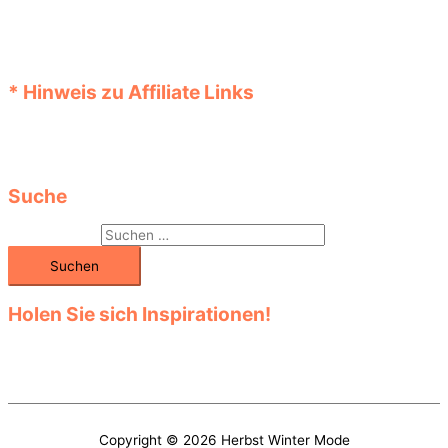
Sie diese jedoch bei der Bestellung vor dem Kauf im Shop noch
einmal. Auch können zum angezeigten Preis eventuelle
Versandkosten hinzukommen. Informationen über Angebote,
Aktionen und Rabatte bekommen Sie im Shop.
* Hinweis zu Affiliate Links
Links, die mit einem „*“ Stern versehen sind, sind Affiliate Links
(Werbelinks). Beim Kauf im Online-Shop fallen dabei keine
Extrakosten an.
Suche
Suchen nach:
Holen Sie sich Inspirationen!
Entdecken Sie die große Auswahl in den vielen Kategorien! Klicken
Sie sich durch das Sortiment! Finden Sie unter den verschiedenen
Modellen Ihr Lieblingsteil!
Copyright © 2026
Herbst Winter Mode