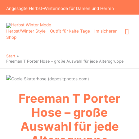
Zum
Suchen
Angesagte Herbst-Wintermode für Damen und Herren
Inhalt
springen
Hau
Herbst/Winter Style - Outfit für kalte Tage - Im sicheren
Shop
Start
Freeman T Porter Hose – große Auswahl für jede Altersgruppe
Freeman T Porter
Hose – große
Auswahl für jede