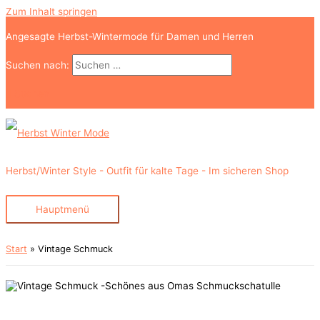
Zum Inhalt springen
Angesagte Herbst-Wintermode für Damen und Herren
Suchen nach:
Suchen
Herbst/Winter Style - Outfit für kalte Tage - Im sicheren Shop
Hauptmenü
Start
Vintage Schmuck