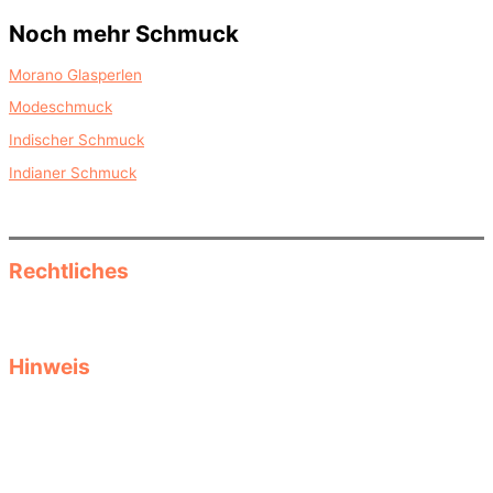
Noch mehr Schmuck
Morano Glasperlen
Modeschmuck
Indischer Schmuck
Indianer Schmuck
Rechtliches
Datenschutz
Impressum
Hinweis
Diese Seite informiert als reine Informationsseite über Herbst- und
Wintermode, saisonale Kleidung und Accessoires und Produkte.
Keine Garantie für Aktualität, Passgenauigkeit oder Vollständigkeit
der Produktdaten. Größen- oder Stylingtipps ersetzen keine
Beratung durch Fachverkäufer. Auswahl und Tragekomfort liegen