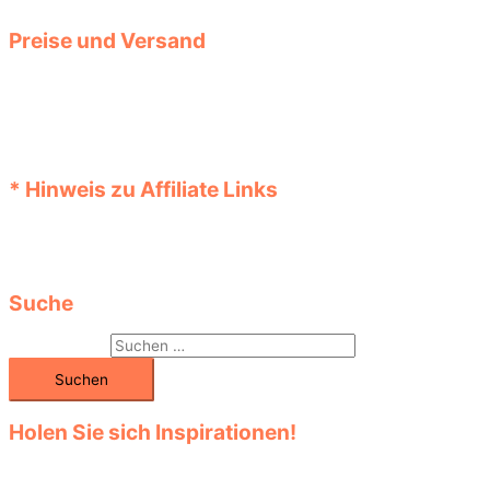
bei Ihnen. Für verlinkte Seiten und deren Inhalte haften wir nicht.
Preise und Versand
Die Preise der Produkte werden automatisch aktualisiert. Prüfen
Sie diese jedoch bei der Bestellung vor dem Kauf im Shop noch
einmal. Auch können zum angezeigten Preis eventuelle
Versandkosten hinzukommen. Informationen über Angebote,
Aktionen und Rabatte bekommen Sie im Shop.
* Hinweis zu Affiliate Links
Links, die mit einem „*“ Stern versehen sind, sind Affiliate Links
(Werbelinks). Beim Kauf im Online-Shop fallen dabei keine
Extrakosten an.
Suche
Suchen nach:
Holen Sie sich Inspirationen!
Entdecken Sie die große Auswahl in den vielen Kategorien! Klicken
Sie sich durch das Sortiment! Finden Sie unter den verschiedenen