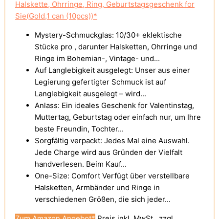
Halskette, Ohrringe, Ring, Geburtstagsgeschenk for
Sie(Gold,1 can (10pcs))*
Mystery-Schmuckglas: 10/30+ eklektische
Stücke pro , darunter Halsketten, Ohrringe und
Ringe im Bohemian-, Vintage- und...
Auf Langlebigkeit ausgelegt: Unser aus einer
Legierung gefertigter Schmuck ist auf
Langlebigkeit ausgelegt – wird...
Anlass: Ein ideales Geschenk for Valentinstag,
Muttertag, Geburtstag oder einfach nur, um Ihre
beste Freundin, Tochter...
Sorgfältig verpackt: Jedes Mal eine Auswahl.
Jede Charge wird aus Gründen der Vielfalt
handverlesen. Beim Kauf...
One-Size: Comfort Verfügt über verstellbare
Halsketten, Armbänder und Ringe in
verschiedenen Größen, die sich jeder...
Zum Amazon Angebot*
Preis inkl. MwSt., zzgl.