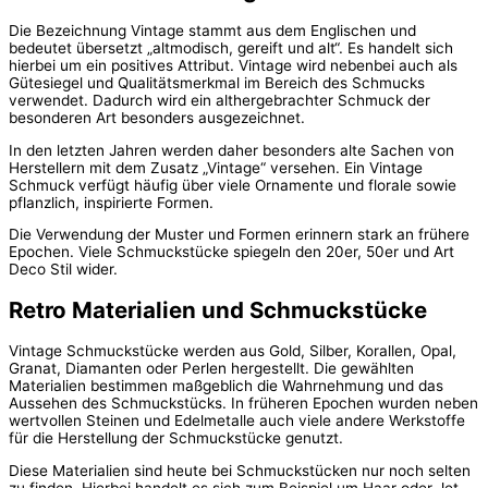
Die Bezeichnung Vintage stammt aus dem Englischen und
bedeutet übersetzt „altmodisch, gereift und alt“. Es handelt sich
hierbei um ein positives Attribut. Vintage wird nebenbei auch als
Gütesiegel und Qualitätsmerkmal im Bereich des Schmucks
verwendet. Dadurch wird ein althergebrachter Schmuck der
besonderen Art besonders ausgezeichnet.
In den letzten Jahren werden daher besonders alte Sachen von
Herstellern mit dem Zusatz „Vintage“ versehen. Ein Vintage
Schmuck verfügt häufig über viele Ornamente und florale sowie
pflanzlich, inspirierte Formen.
Die Verwendung der Muster und Formen erinnern stark an frühere
Epochen. Viele Schmuckstücke spiegeln den 20er, 50er und Art
Deco Stil wider.
Retro Materialien und Schmuckstücke
Vintage Schmuckstücke werden aus Gold, Silber, Korallen, Opal,
Granat, Diamanten oder Perlen hergestellt. Die gewählten
Materialien bestimmen maßgeblich die Wahrnehmung und das
Aussehen des Schmuckstücks. In früheren Epochen wurden neben
wertvollen Steinen und Edelmetalle auch viele andere Werkstoffe
für die Herstellung der Schmuckstücke genutzt.
Diese Materialien sind heute bei Schmuckstücken nur noch selten
zu finden. Hierbei handelt es sich zum Beispiel um Haar oder Jet.