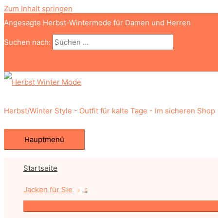
Zum Inhalt springen
Angesagte Herbst-Wintermode für Damen und Herren
Suchen nach:
Suchen
Herbst/Winter Style - Outfit für kalte Tage - Im sicheren Shop
Hauptmenü
Startseite
Jacken für Sie