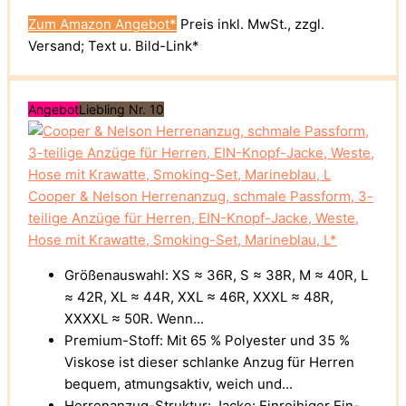
Zum Amazon Angebot*
Preis inkl. MwSt., zzgl.
Versand; Text u. Bild-Link*
Angebot
Liebling Nr. 10
Cooper & Nelson Herrenanzug, schmale Passform, 3-
teilige Anzüge für Herren, EIN-Knopf-Jacke, Weste,
Hose mit Krawatte, Smoking-Set, Marineblau, L*
Größenauswahl: XS ≈ 36R, S ≈ 38R, M ≈ 40R, L
≈ 42R, XL ≈ 44R, XXL ≈ 46R, XXXL ≈ 48R,
XXXXL ≈ 50R. Wenn...
Premium-Stoff: Mit 65 % Polyester und 35 %
Viskose ist dieser schlanke Anzug für Herren
bequem, atmungsaktiv, weich und...
Herrenanzug-Struktur: Jacke: Einreihiger Ein-