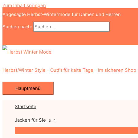
Zum Inhalt springen
Angesagte Herbst-Wintermode für Damen und Herren
Suchen nach:
Suchen
Herbst/Winter Style - Outfit für kalte Tage - Im sicheren Shop
Hauptmenü
Startseite
Jacken für Sie