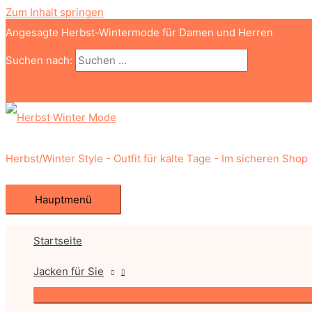
Zum Inhalt springen
Angesagte Herbst-Wintermode für Damen und Herren
Suchen nach:
Suchen
Herbst/Winter Style - Outfit für kalte Tage - Im sicheren Shop
Hauptmenü
Startseite
Jacken für Sie