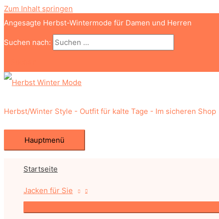
Zum Inhalt springen
Angesagte Herbst-Wintermode für Damen und Herren
Suchen nach:
Suchen
Herbst/Winter Style - Outfit für kalte Tage - Im sicheren Shop
Hauptmenü
Startseite
Jacken für Sie