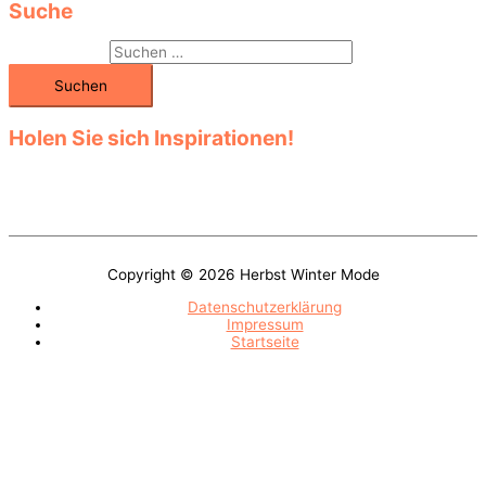
Suche
Suchen nach:
Holen Sie sich Inspirationen!
Entdecken Sie die große Auswahl in den vielen Kategorien! Klicken
Sie sich durch das Sortiment! Finden Sie unter den verschiedenen
Modellen Ihr Lieblingsteil!
Copyright © 2026
Herbst Winter Mode
Datenschutzerklärung
Impressum
Startseite