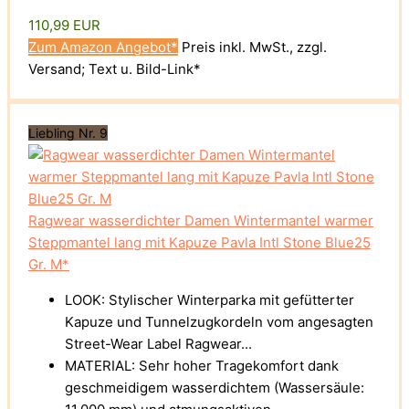
110,99 EUR
Zum Amazon Angebot*
Preis inkl. MwSt., zzgl.
Versand; Text u. Bild-Link*
Liebling Nr. 9
Ragwear wasserdichter Damen Wintermantel warmer
Steppmantel lang mit Kapuze Pavla Intl Stone Blue25
Gr. M*
LOOK: Stylischer Winterparka mit gefütterter
Kapuze und Tunnelzugkordeln vom angesagten
Street-Wear Label Ragwear...
MATERIAL: Sehr hoher Tragekomfort dank
geschmeidigem wasserdichtem (Wassersäule: