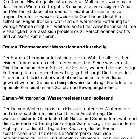
Die Damen-Allwetterjacke ist ein wahres Multitalent, wenn es um
das Thema Wintermäntel geht. Sie schützt zuverlässig vor Wind
und Wetter, ist dabei aber dennoch leicht und angenehm zu
tragen. Durch ihre wasserabweisende Oberfläche bleibt Frau
selbst bei Regen trocken, während die wärmende Fütterung für
wohlige Wärme sorgt. Ein weiterer Vorteil der Allwetterjacke ist ihre
Vielseitigkeit: Sie lässt sich problemlos zu verschiedenen Outfits
und Anlässen kombinieren.
Frauen-Thermomantel: Wasserfest und kuschelig
Der Frauen-Thermomantel ist die perfekte Wahl für alle, die bei
eisigen Temperaturen nicht frieren möchten. Seine wasserfeste
Oberfläche schützt vor Nässe und Schnee, während die kuschelige
Fütterung für ein angenehmes Tragegefühl sorgt. Die Länge des
Thermomantels ist dabei variabel und kann je nach Vorliebe
gewählt werden. So bieten beispielsweise knielange Modelle eine
optimale Kombination aus Schutz und Bewegungsfreiheit.
Damen-Winterparka: Wasserresistent und isolierend
Der Damen-Winterparka ist ein Klassiker unter den Wintermänteln
und überzeugt durch seine funktionale Ausstattung. Die
wasserresistente Oberfläche hält Nässe und Schnee fern, während
die isolierende Fütterung für wohlige Wärme sorgt. Ein besonderes
Highlight sind die oft integrierten Kapuzen, die bei Bedarf
zusätzlichen Schutz bieten. Der Winterparka lässt sich
hervorragend zu Jeans und Stiefeln kombinieren und bildet so die