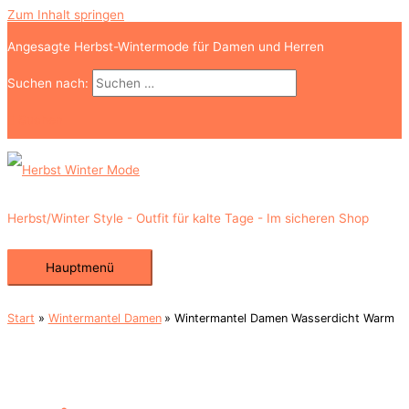
Zum Inhalt springen
Angesagte Herbst-Wintermode für Damen und Herren
Suchen nach:
Suchen
Herbst/Winter Style - Outfit für kalte Tage - Im sicheren Shop
Hauptmenü
Start
Wintermantel Damen
Wintermantel Damen Wasserdicht Warm