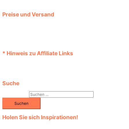
bei Ihnen. Für verlinkte Seiten und deren Inhalte haften wir nicht.
Preise und Versand
Die Preise der Produkte werden automatisch aktualisiert. Prüfen
Sie diese jedoch bei der Bestellung vor dem Kauf im Shop noch
einmal. Auch können zum angezeigten Preis eventuelle
Versandkosten hinzukommen. Informationen über Angebote,
Aktionen und Rabatte bekommen Sie im Shop.
* Hinweis zu Affiliate Links
Links, die mit einem „*“ Stern versehen sind, sind Affiliate Links
(Werbelinks). Beim Kauf im Online-Shop fallen dabei keine
Extrakosten an.
Suche
Suchen nach:
Holen Sie sich Inspirationen!
Entdecken Sie die große Auswahl in den vielen Kategorien! Klicken