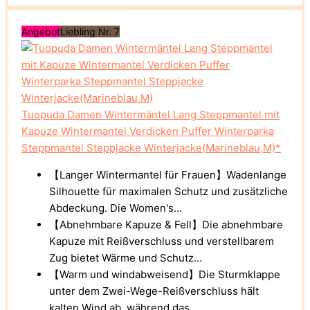
Angebot
Liebling Nr. 7
Tuopuda Damen Wintermäntel Lang Steppmantel mit
Kapuze Wintermantel Verdicken Puffer Winterparka
Steppmantel Steppjacke Winterjacke(Marineblau,M)*
【Langer Wintermantel für Frauen】Wadenlange
Silhouette für maximalen Schutz und zusätzliche
Abdeckung. Die Women's...
【Abnehmbare Kapuze & Fell】Die abnehmbare
Kapuze mit Reißverschluss und verstellbarem
Zug bietet Wärme und Schutz...
【Warm und windabweisend】Die Sturmklappe
unter dem Zwei-Wege-Reißverschluss hält
kalten Wind ab, während das...