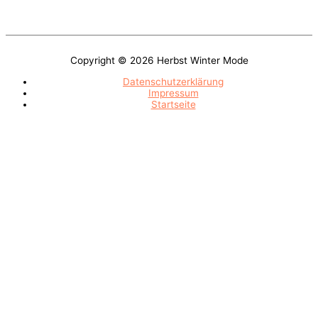
Sie sich durch das Sortiment! Finden Sie unter den verschiedenen
Modellen Ihr Lieblingsteil!
Copyright © 2026
Herbst Winter Mode
Datenschutzerklärung
Impressum
Startseite