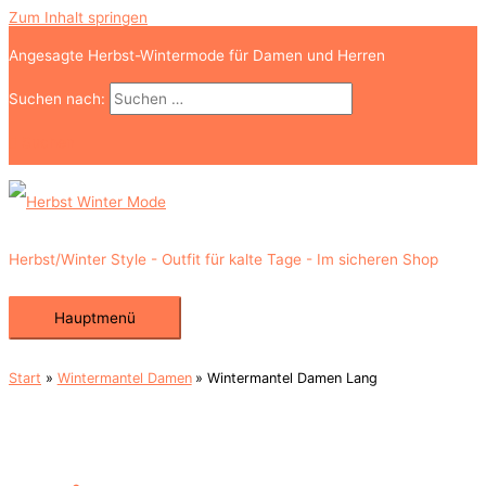
Zum Inhalt springen
Angesagte Herbst-Wintermode für Damen und Herren
Suchen nach:
Suchen
Herbst/Winter Style - Outfit für kalte Tage - Im sicheren Shop
Hauptmenü
Start
Wintermantel Damen
Wintermantel Damen Lang