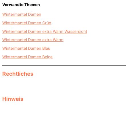
Verwandte Themen
Wintermantel Damen
Wintermantel Damen Grün
Wintermantel Damen extra Warm Wasserdicht
Wintermantel Damen extra Warm
Wintermantel Damen Blau
Wintermantel Damen Beige
Rechtliches
Datenschutz
Impressum
Hinweis
Diese Seite informiert als reine Informationsseite über Herbst- und
Wintermode, saisonale Kleidung und Accessoires und Produkte.
Keine Garantie für Aktualität, Passgenauigkeit oder Vollständigkeit
der Produktdaten. Größen- oder Stylingtipps ersetzen keine
Beratung durch Fachverkäufer. Auswahl und Tragekomfort liegen