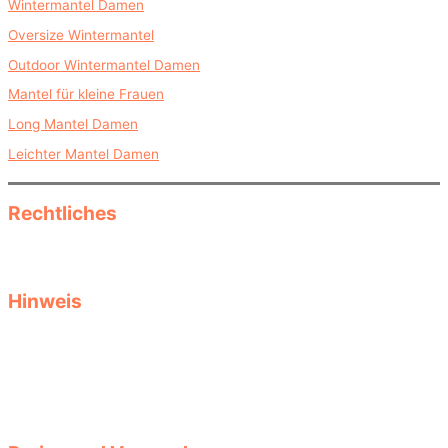
Wintermantel Damen
Oversize Wintermantel
Outdoor Wintermantel Damen
Mantel für kleine Frauen
Long Mantel Damen
Leichter Mantel Damen
Rechtliches
Datenschutz
Impressum
Hinweis
Diese Seite informiert als reine Informationsseite über Herbst- und
Wintermode, saisonale Kleidung und Accessoires und Produkte.
Keine Garantie für Aktualität, Passgenauigkeit oder Vollständigkeit
der Produktdaten. Größen- oder Stylingtipps ersetzen keine
Beratung durch Fachverkäufer. Auswahl und Tragekomfort liegen
bei Ihnen. Für verlinkte Seiten und deren Inhalte haften wir nicht.