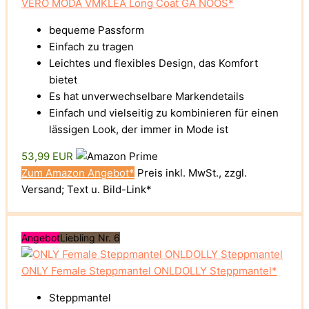
VERO MODA VMKLEA Long Coat GA NOOS*
bequeme Passform
Einfach zu tragen
Leichtes und flexibles Design, das Komfort
bietet
Es hat unverwechselbare Markendetails
Einfach und vielseitig zu kombinieren für einen
lässigen Look, der immer in Mode ist
53,99 EUR
Zum Amazon Angebot*
Preis inkl. MwSt., zzgl.
Versand; Text u. Bild-Link*
Angebot
Liebling Nr. 6
ONLY Female Steppmantel ONLDOLLY Steppmantel*
Steppmantel