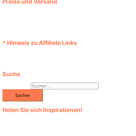
Preise und Versand
Die Preise der Produkte werden automatisch aktualisiert. Prüfen
Sie diese jedoch bei der Bestellung vor dem Kauf im Shop noch
einmal. Auch können zum angezeigten Preis eventuelle
Versandkosten hinzukommen. Informationen über Angebote,
Aktionen und Rabatte bekommen Sie im Shop.
* Hinweis zu Affiliate Links
Links, die mit einem „*“ Stern versehen sind, sind Affiliate Links
(Werbelinks). Beim Kauf im Online-Shop fallen dabei keine
Extrakosten an.
Suche
Suchen nach:
Holen Sie sich Inspirationen!
Entdecken Sie die große Auswahl in den vielen Kategorien! Klicken
Sie sich durch das Sortiment! Finden Sie unter den verschiedenen
Modellen Ihr Lieblingsteil!