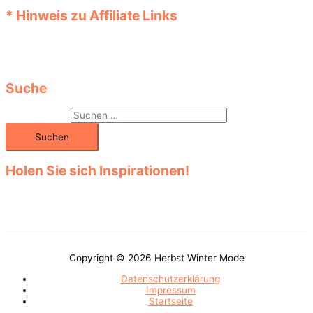
* Hinweis zu Affiliate Links
Links, die mit einem „*“ Stern versehen sind, sind Affiliate Links
(Werbelinks). Beim Kauf im Online-Shop fallen dabei keine
Extrakosten an.
Suche
Suchen nach:
Holen Sie sich Inspirationen!
Entdecken Sie die große Auswahl in den vielen Kategorien! Klicken
Sie sich durch das Sortiment! Finden Sie unter den verschiedenen
Modellen Ihr Lieblingsteil!
Copyright © 2026
Herbst Winter Mode
Datenschutzerklärung
Impressum
Startseite