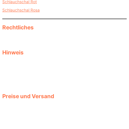
Schlauchschal Rot
Schlauchschal Rosa
Rechtliches
Datenschutz
Impressum
Hinweis
Diese Seite informiert als reine Informationsseite über Herbst- und
Wintermode, saisonale Kleidung und Accessoires und Produkte.
Keine Garantie für Aktualität, Passgenauigkeit oder Vollständigkeit
der Produktdaten. Größen- oder Stylingtipps ersetzen keine
Beratung durch Fachverkäufer. Auswahl und Tragekomfort liegen
bei Ihnen. Für verlinkte Seiten und deren Inhalte haften wir nicht.
Preise und Versand
Die Preise der Produkte werden automatisch aktualisiert. Prüfen
Sie diese jedoch bei der Bestellung vor dem Kauf im Shop noch
einmal. Auch können zum angezeigten Preis eventuelle
Versandkosten hinzukommen. Informationen über Angebote,
Aktionen und Rabatte bekommen Sie im Shop.