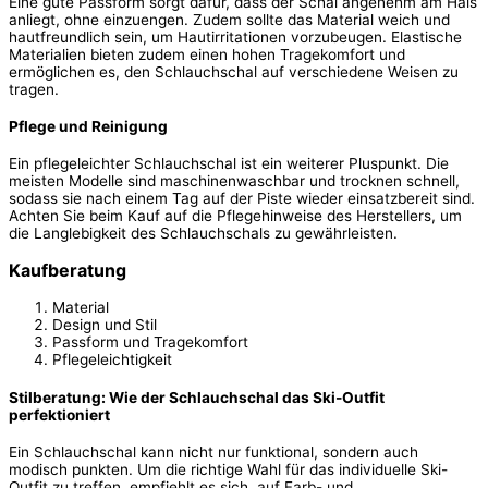
Eine gute Passform sorgt dafür, dass der Schal angenehm am Hals
anliegt, ohne einzuengen. Zudem sollte das Material weich und
hautfreundlich sein, um Hautirritationen vorzubeugen. Elastische
Materialien bieten zudem einen hohen Tragekomfort und
ermöglichen es, den Schlauchschal auf verschiedene Weisen zu
tragen.
Pflege und Reinigung
Ein pflegeleichter Schlauchschal ist ein weiterer Pluspunkt. Die
meisten Modelle sind maschinenwaschbar und trocknen schnell,
sodass sie nach einem Tag auf der Piste wieder einsatzbereit sind.
Achten Sie beim Kauf auf die Pflegehinweise des Herstellers, um
die Langlebigkeit des Schlauchschals zu gewährleisten.
Kaufberatung
Material
Design und Stil
Passform und Tragekomfort
Pflegeleichtigkeit
Stilberatung: Wie der Schlauchschal das Ski-Outfit
perfektioniert
Ein Schlauchschal kann nicht nur funktional, sondern auch
modisch punkten. Um die richtige Wahl für das individuelle Ski-
Outfit zu treffen, empfiehlt es sich, auf Farb- und