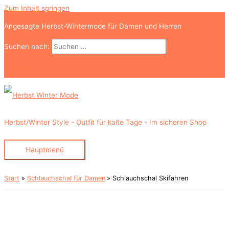
Zum Inhalt springen
Angesagte Herbst-Wintermode für Damen und Herren
Suchen nach:
Suchen
Herbst/Winter Style - Outfit für kalte Tage - Im sicheren Shop
Hauptmenü
Start
Schlauchschal für Damen
Schlauchschal Skifahren