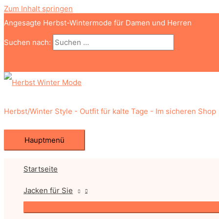
Zum Inhalt springen
Angesagte Herbst-Wintermode für Damen und Herren
Suchen nach:
Suchen
Herbst/Winter Style - Outfit für kalte Tage - Im sicheren Shop
Hauptmenü
Startseite
Jacken für Sie