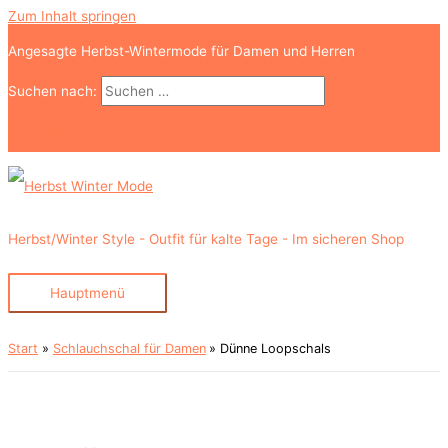
Zum Inhalt springen
Angesagte Herbst-Wintermode für Damen und Herren
Suchen nach:
Suchen
Herbst/Winter Style - Outfit für kalte Tage - Im sicheren Shop
Hauptmenü
Start
Schlauchschal für Damen
Dünne Loopschals