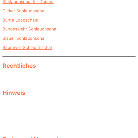
Schlauchschal für Damen
Dicker Schlauchschal
Bunte Loopschals
Bundeswehr Schlauchschal
Blauer Schlauchschal
Baumwoll Schlauchschal
Rechtliches
Datenschutz
Impressum
Hinweis
Diese Seite informiert als reine Informationsseite über Herbst- und
Wintermode, saisonale Kleidung und Accessoires und Produkte.
Keine Garantie für Aktualität, Passgenauigkeit oder Vollständigkeit
der Produktdaten. Größen- oder Stylingtipps ersetzen keine
Beratung durch Fachverkäufer. Auswahl und Tragekomfort liegen
bei Ihnen. Für verlinkte Seiten und deren Inhalte haften wir nicht.