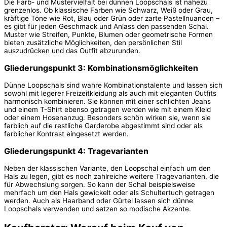
Die Farb- und Mustervielfalt bei dünnen Loopschals ist nahezu
grenzenlos. Ob klassische Farben wie Schwarz, Weiß oder Grau,
kräftige Töne wie Rot, Blau oder Grün oder zarte Pastellnuancen –
es gibt für jeden Geschmack und Anlass den passenden Schal.
Muster wie Streifen, Punkte, Blumen oder geometrische Formen
bieten zusätzliche Möglichkeiten, den persönlichen Stil
auszudrücken und das Outfit abzurunden.
Gliederungspunkt 3: Kombinationsmöglichkeiten
Dünne Loopschals sind wahre Kombinationstalente und lassen sich
sowohl mit legerer Freizeitkleidung als auch mit eleganten Outfits
harmonisch kombinieren. Sie können mit einer schlichten Jeans
und einem T-Shirt ebenso getragen werden wie mit einem Kleid
oder einem Hosenanzug. Besonders schön wirken sie, wenn sie
farblich auf die restliche Garderobe abgestimmt sind oder als
farblicher Kontrast eingesetzt werden.
Gliederungspunkt 4: Tragevarianten
Neben der klassischen Variante, den Loopschal einfach um den
Hals zu legen, gibt es noch zahlreiche weitere Tragevarianten, die
für Abwechslung sorgen. So kann der Schal beispielsweise
mehrfach um den Hals gewickelt oder als Schultertuch getragen
werden. Auch als Haarband oder Gürtel lassen sich dünne
Loopschals verwenden und setzen so modische Akzente.