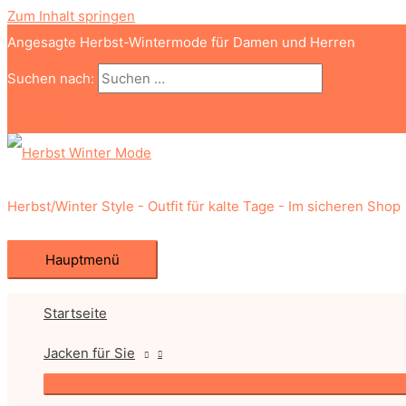
Zum Inhalt springen
Angesagte Herbst-Wintermode für Damen und Herren
Suchen nach:
Suchen
Herbst/Winter Style - Outfit für kalte Tage - Im sicheren Shop
Hauptmenü
Startseite
Jacken für Sie