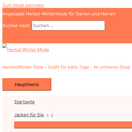
Zum Inhalt springen
Angesagte Herbst-Wintermode für Damen und Herren
Suchen nach:
Suchen
Herbst/Winter Style - Outfit für kalte Tage - Im sicheren Shop
Hauptmenü
Startseite
Jacken für Sie