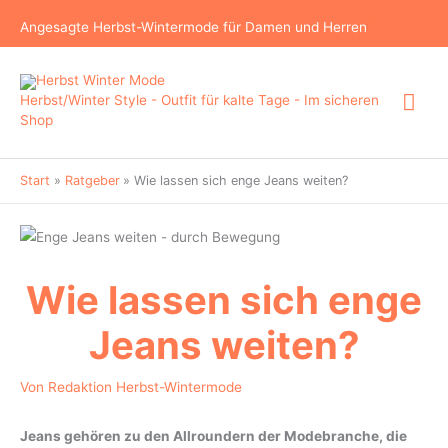
Zum
Suchen
Angesagte Herbst-Wintermode für Damen und Herren
Inhalt
springen
Hau
Herbst/Winter Style - Outfit für kalte Tage - Im sicheren
Shop
Start
Ratgeber
Wie lassen sich enge Jeans weiten?
Wie lassen sich enge
Jeans weiten?
Von
Redaktion Herbst-Wintermode
Jeans gehören zu den Allroundern der Modebranche, die