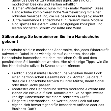
dabei das Design zu vernachlässigen. Sie sind oft in
modischen Designs und Farben erhältlich.
„Damen-Winterhandschuhe mit maximaler Wärme“: Diese
Handschuhe kombinieren hohe Wärmeleistung mit einer
robusten Verarbeitung, die sie besonders langlebig macht.
„Ultra-wärmende Handschuhe für Frauen“: Diese Modelle
sind speziell für extrem kalte Bedingungen konzipiert und
bieten höchsten Schutz vor Kälte und Wind.
Stilberatung: So kombinieren Sie Ihre Handschuhe
gekonnt
Handschuhe sind ein modisches Accessoire, das jedes Winteroutfit
aufwertet. Dabei ist es wichtig, darauf zu achten, dass die
Handschuhe harmonisch mit dem restlichen Outfit und dem
persönlichen Stil kombiniert werden. Hier sind einige Tipps, wie Sie
Ihre Handschuhe stilvoll in Szene setzen können:
Farblich abgestimmte Handschuhe verleihen Ihrem Look
einen harmonischen Gesamteindruck. Achten Sie darauf,
dass die Handschuhe farblich zu Ihrer Mütze, Ihrem Schal
oder Ihrer Jacke passen.
Kontrastreiche Handschuhe setzen modische Akzente und
ziehen die Blicke auf sich. Kombinieren Sie beispielsweise
knallige Handschuhe mit einem schlichten Outfit.
Elegante Lederhandschuhe werten jeden Look auf und
eignen sich hervorragend für besondere Anlässe oder das
Business-Outfit.