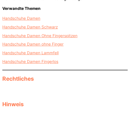
Verwandte Themen
Handschuhe Damen
Handschuhe Damen Schwarz
Handschuhe Damen Ohne Fingerspitzen
Handschuhe Damen ohne Finger
Handschuhe Damen Lammfell
Handschuhe Damen Fingerlos
Rechtliches
Datenschutz
Impressum
Hinweis
Diese Seite informiert als reine Informationsseite über Herbst- und
Wintermode, saisonale Kleidung und Accessoires und Produkte.
Keine Garantie für Aktualität, Passgenauigkeit oder Vollständigkeit
der Produktdaten. Größen- oder Stylingtipps ersetzen keine