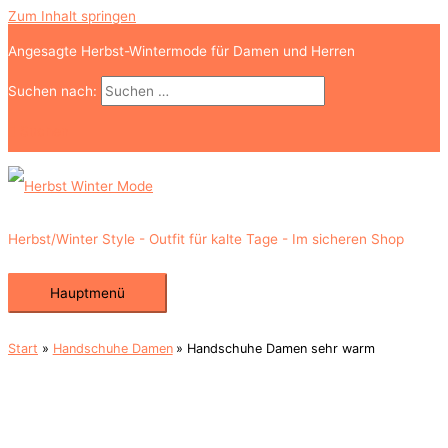
Zum Inhalt springen
Angesagte Herbst-Wintermode für Damen und Herren
Suchen nach:
Suchen
Herbst/Winter Style - Outfit für kalte Tage - Im sicheren Shop
Hauptmenü
Start
Handschuhe Damen
Handschuhe Damen sehr warm