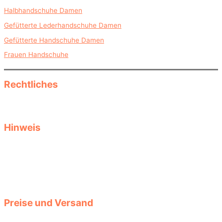
Halbhandschuhe Damen
Gefütterte Lederhandschuhe Damen
Gefütterte Handschuhe Damen
Frauen Handschuhe
Rechtliches
Datenschutz
Impressum
Hinweis
Diese Seite informiert als reine Informationsseite über Herbst- und
Wintermode, saisonale Kleidung und Accessoires und Produkte.
Keine Garantie für Aktualität, Passgenauigkeit oder Vollständigkeit
der Produktdaten. Größen- oder Stylingtipps ersetzen keine
Beratung durch Fachverkäufer. Auswahl und Tragekomfort liegen
bei Ihnen. Für verlinkte Seiten und deren Inhalte haften wir nicht.
Preise und Versand
Die Preise der Produkte werden automatisch aktualisiert. Prüfen