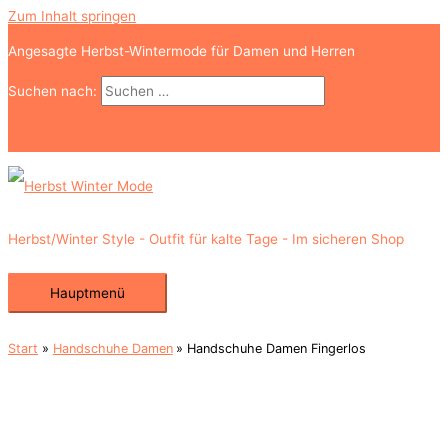
Zum Inhalt springen
Angesagte Herbst-Wintermode für Damen und Herren
Suchen nach:
Suchen
Herbst/Winter Style - Outfit für kalte Tage - Im sicheren Shop
Hauptmenü
Start
Handschuhe Damen
Handschuhe Damen Fingerlos