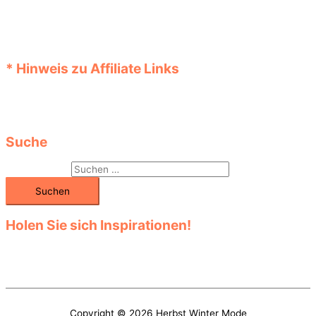
Sie diese jedoch bei der Bestellung vor dem Kauf im Shop noch
einmal. Auch können zum angezeigten Preis eventuelle
Versandkosten hinzukommen. Informationen über Angebote,
Aktionen und Rabatte bekommen Sie im Shop.
* Hinweis zu Affiliate Links
Links, die mit einem „*“ Stern versehen sind, sind Affiliate Links
(Werbelinks). Beim Kauf im Online-Shop fallen dabei keine
Extrakosten an.
Suche
Suchen nach:
Holen Sie sich Inspirationen!
Entdecken Sie die große Auswahl in den vielen Kategorien! Klicken
Sie sich durch das Sortiment! Finden Sie unter den verschiedenen
Modellen Ihr Lieblingsteil!
Copyright © 2026
Herbst Winter Mode