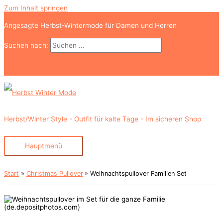
Zum Inhalt springen
Angesagte Herbst-Wintermode für Damen und Herren
Suchen nach:
Suchen
Herbst/Winter Style - Outfit für kalte Tage - Im sicheren Shop
Hauptmenü
Start
Christmas Pullover
Weihnachtspullover Familien Set