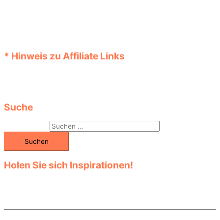
Die Preise der Produkte werden automatisch aktualisiert. Prüfen
Sie diese jedoch bei der Bestellung vor dem Kauf im Shop noch
einmal. Auch können zum angezeigten Preis eventuelle
Versandkosten hinzukommen. Informationen über Angebote,
Aktionen und Rabatte bekommen Sie im Shop.
* Hinweis zu Affiliate Links
Links, die mit einem „*“ Stern versehen sind, sind Affiliate Links
(Werbelinks). Beim Kauf im Online-Shop fallen dabei keine
Extrakosten an.
Suche
Suchen nach:
Holen Sie sich Inspirationen!
Entdecken Sie die große Auswahl in den vielen Kategorien! Klicken
Sie sich durch das Sortiment! Finden Sie unter den verschiedenen
Modellen Ihr Lieblingsteil!