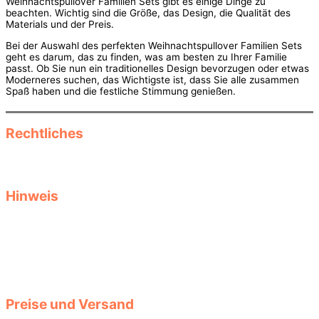
Weihnachtspullover Familien Sets gibt es einige Dinge zu
beachten. Wichtig sind die Größe, das Design, die Qualität des
Materials und der Preis.
Bei der Auswahl des perfekten Weihnachtspullover Familien Sets
geht es darum, das zu finden, was am besten zu Ihrer Familie
passt. Ob Sie nun ein traditionelles Design bevorzugen oder etwas
Moderneres suchen, das Wichtigste ist, dass Sie alle zusammen
Spaß haben und die festliche Stimmung genießen.
Rechtliches
Datenschutz
Impressum
Hinweis
Diese Seite informiert als reine Informationsseite über Herbst- und
Wintermode, saisonale Kleidung und Accessoires und Produkte.
Keine Garantie für Aktualität, Passgenauigkeit oder Vollständigkeit
der Produktdaten. Größen- oder Stylingtipps ersetzen keine
Beratung durch Fachverkäufer. Auswahl und Tragekomfort liegen
bei Ihnen. Für verlinkte Seiten und deren Inhalte haften wir nicht.
Preise und Versand